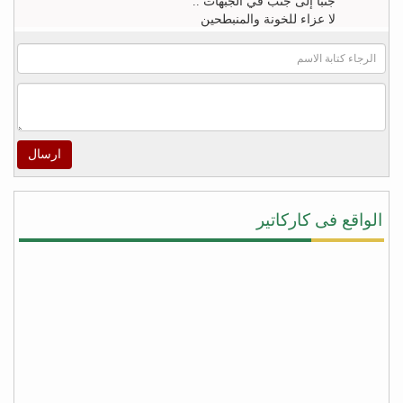
جنباً إلى جنب في الجبهات ..
لا عزاء للخونة والمنبطحين
FB
khaled zahr
Watch “أغنية كلمه حق للشاعر خالد زهران للملك
سلمان بن عبد العزيز والشعب السعودى” on YouTube
– https://youtu.be/4qUPWeXwNh0
ارسال
اكرم الراسني
لا شيئ يريح قلوب هؤلاء ‫#‏الأطفال‬ و أهاليهم في ‫#‏تعز‬
سوى سماعهم لتحليق طائرات التحالف في سماء
الواقع فى كاركاتير
المدينة ولاشيئ يعيد الابتسامة إليهم ويذهب الخوف عن
قلوبهم ويعيد الأمل في الخلاص من جحافل المليشيا
سوى لحظة سقوط صواريخ الطيران المتتاليه على
مواقع تمركزهم ودكها بما فيها , وحدها من تطفئ حرقة
قلوبنا جميعاً على المجازر البشعه التي ترتكبها مليشيا
‫#‏الحوثي‬ و ‫#‏المخلوع‬ بحق المدنيين من ابناء المدينة !
شكراً دول التحالف .. ‫#‏شكراً_سلمان‬ …ومزيداً من
الضربات الموجعة على أوكار الغزاة قتلة الأبرياء من
النساء والاطفال في مدينة تعز
fb