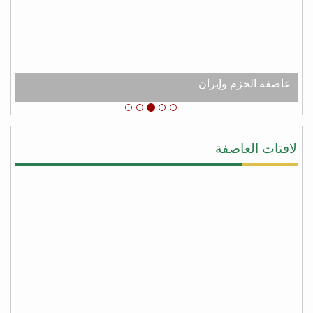
عبدالله الكثيري
من شعب الجنوب العربي الحر نقدم لك جزيل الشكر
والامتنان لدعم اليمن عامه من عصابه الحوثي وعفاش
#شكرا_سلمان
# عاصفه_الشكر
عاصفة الحزم وإيران
يحيى النقيب
#شكرا_سلمان لأنك لبيت نداء اليمن ونداء الشرعيه
ونداء المجورة والأخوه نصرةً لليمن وأهلها وقطعت يد
لافتات العاصفة
المجوس التي كانت تطمع أن تسيطر على كل شبر من
اليمن وبلفعل أنت تستحق #عاصفة_الشكر بكل جدراه
من facebook
أبو أواب
) لا يَشكُرُ الله من لا يشكُرُ النَّاسَ (
(لا يشكر الله من لا يشكر الناس)
شكراً سلمان