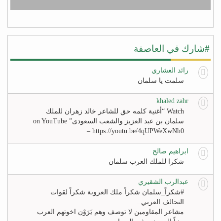
#شارك في العاصفة
رائد العشاري
سلمت يا سلمان
khaled zahr
Watch “أغنية كلمه حق للشاعر خالد زهران للملك
سلمان بن عبد العزيز والشعب السعودى” on YouTube
– https://youtu.be/4qUPWeXwNh0
ابراهيم صالح
شكرا للملك العرب سلمان
عبدالرب الشقيري
#‏شكراً_سلمان‬ شكراً ملك العروبة شكراً لقوات
التحالف العربي..
مشاعر المقاومين لا توصف وهم يَرَوْن اخوتهم العرب