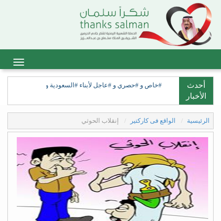
أحدث
#خاص و #حصري و #عاجل لأبناء #السعودية ولأبناء #السعيدة، ولق
الأخبار
الرئيسية
الواقع فى كاركتير
إنقلاب الحوثي