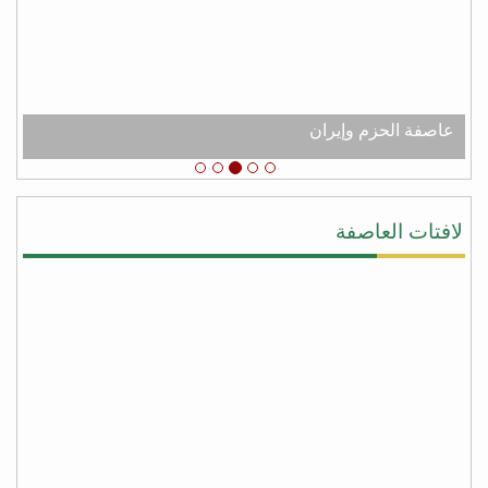
عبدالله الكثيري
من شعب الجنوب العربي الحر نقدم لك جزيل الشكر
والامتنان لدعم اليمن عامه من عصابه الحوثي وعفاش
#شكرا_سلمان
# عاصفه_الشكر
عاصفة الحزم وإيران
يحيى النقيب
#شكرا_سلمان لأنك لبيت نداء اليمن ونداء الشرعيه
ونداء المجورة والأخوه نصرةً لليمن وأهلها وقطعت يد
لافتات العاصفة
المجوس التي كانت تطمع أن تسيطر على كل شبر من
اليمن وبلفعل أنت تستحق #عاصفة_الشكر بكل جدراه
من facebook
أبو أواب
) لا يَشكُرُ الله من لا يشكُرُ النَّاسَ (
(لا يشكر الله من لا يشكر الناس)
شكراً سلمان