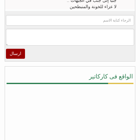
جنباً إلى جنب في الجبهات ..
لا عزاء للخونة والمنبطحين
FB
khaled zahr
Watch “أغنية كلمه حق للشاعر خالد زهران للملك
سلمان بن عبد العزيز والشعب السعودى” on YouTube
– https://youtu.be/4qUPWeXwNh0
ارسال
اكرم الراسني
لا شيئ يريح قلوب هؤلاء ‫#‏الأطفال‬ و أهاليهم في ‫#‏تعز‬
سوى سماعهم لتحليق طائرات التحالف في سماء
الواقع فى كاركاتير
المدينة ولاشيئ يعيد الابتسامة إليهم ويذهب الخوف عن
قلوبهم ويعيد الأمل في الخلاص من جحافل المليشيا
سوى لحظة سقوط صواريخ الطيران المتتاليه على
مواقع تمركزهم ودكها بما فيها , وحدها من تطفئ حرقة
قلوبنا جميعاً على المجازر البشعه التي ترتكبها مليشيا
‫#‏الحوثي‬ و ‫#‏المخلوع‬ بحق المدنيين من ابناء المدينة !
شكراً دول التحالف .. ‫#‏شكراً_سلمان‬ …ومزيداً من
الضربات الموجعة على أوكار الغزاة قتلة الأبرياء من
النساء والاطفال في مدينة تعز
fb