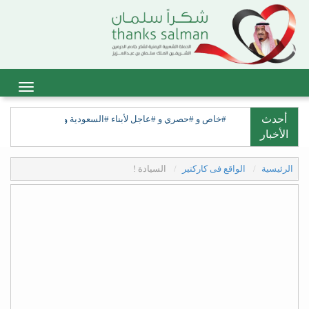
أحدث
#خاص و #حصري و #عاجل لأبناء #السعودية ولأبناء #السعيدة، ولق
الأخبار
الرئيسية
الواقع فى كاركتير
السيادة !