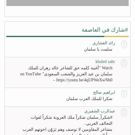
#شارك في العاصفة
رائد العشاري
سلمت يا سلمان
khaled zahr
Watch “أغنية كلمه حق للشاعر خالد زهران للملك
سلمان بن عبد العزيز والشعب السعودى” on YouTube
– https://youtu.be/4qUPWeXwNh0
ابراهيم صالح
شكرا للملك العرب سلمان
عبدالرب الشقيري
#‏شكراً_سلمان‬ شكراً ملك العروبة شكراً لقوات
التحالف العربي..
مشاعر المقاومين لا توصف وهم يَرَوْن اخوتهم العرب