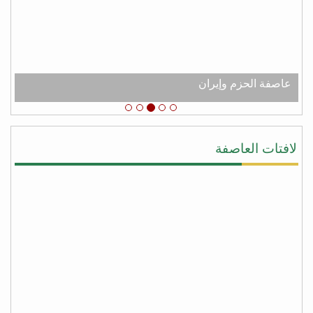
عبدالله الكثيري
من شعب الجنوب العربي الحر نقدم لك جزيل الشكر
والامتنان لدعم اليمن عامه من عصابه الحوثي وعفاش
#شكرا_سلمان
# عاصفه_الشكر
عاصفة الحزم وإيران
يحيى النقيب
#شكرا_سلمان لأنك لبيت نداء اليمن ونداء الشرعيه
ونداء المجورة والأخوه نصرةً لليمن وأهلها وقطعت يد
لافتات العاصفة
المجوس التي كانت تطمع أن تسيطر على كل شبر من
اليمن وبلفعل أنت تستحق #عاصفة_الشكر بكل جدراه
من facebook
أبو أواب
) لا يَشكُرُ الله من لا يشكُرُ النَّاسَ (
(لا يشكر الله من لا يشكر الناس)
شكراً سلمان