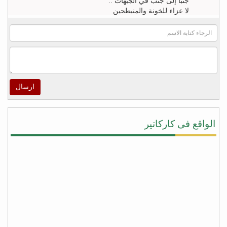
جنباً إلى جنب في الجبهات ..
لا عزاء للخونة والمنبطحين
FB
khaled zahr
Watch “أغنية كلمه حق للشاعر خالد زهران للملك
سلمان بن عبد العزيز والشعب السعودى” on YouTube
– https://youtu.be/4qUPWeXwNh0
ارسال
اكرم الراسني
لا شيئ يريح قلوب هؤلاء ‫#‏الأطفال‬ و أهاليهم في ‫#‏تعز‬
سوى سماعهم لتحليق طائرات التحالف في سماء
الواقع فى كاركاتير
المدينة ولاشيئ يعيد الابتسامة إليهم ويذهب الخوف عن
قلوبهم ويعيد الأمل في الخلاص من جحافل المليشيا
سوى لحظة سقوط صواريخ الطيران المتتاليه على
مواقع تمركزهم ودكها بما فيها , وحدها من تطفئ حرقة
قلوبنا جميعاً على المجازر البشعه التي ترتكبها مليشيا
‫#‏الحوثي‬ و ‫#‏المخلوع‬ بحق المدنيين من ابناء المدينة !
شكراً دول التحالف .. ‫#‏شكراً_سلمان‬ …ومزيداً من
الضربات الموجعة على أوكار الغزاة قتلة الأبرياء من
النساء والاطفال في مدينة تعز
fb