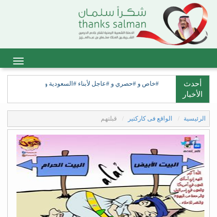
أحدث
#خاص و #حصري و #عاجل لأبناء #السعودية ولأبناء #السعيدة، ولق
الأخبار
الرئيسية
الواقع فى كاركتير
قبلتهم