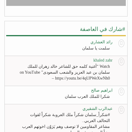
#شارك في العاصفة
رائد العشاري
سلمت يا سلمان
khaled zahr
Watch “أغنية كلمه حق للشاعر خالد زهران للملك
سلمان بن عبد العزيز والشعب السعودى” on YouTube
– https://youtu.be/4qUPWeXwNh0
ابراهيم صالح
شكرا للملك العرب سلمان
عبدالرب الشقيري
#‏شكراً_سلمان‬ شكراً ملك العروبة شكراً لقوات
التحالف العربي..
مشاعر المقاومين لا توصف وهم يَرَوْن اخوتهم العرب