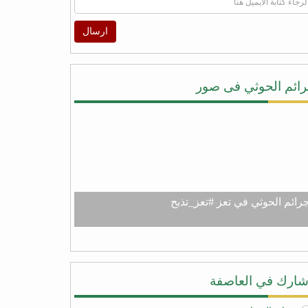
ارسال
ائم الحوثي فى صور
رائم الحوثي في تعز #تعز_تذبح
ارك في العاصفة