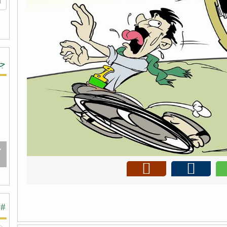
جر
ج
#ش