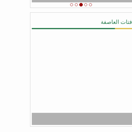
الشكر والامتنان لدعم اليمن عامه من عصابه
الحوثي وعفاش
#شكرا_سلمان
# عاصفه_الشكر
فتات العاصفة
يحيى النقيب
#شكرا_سلمان لأنك لبيت نداء اليمن ونداء
الشرعيه ونداء المجورة والأخوه نصرةً لليمن
وأهلها وقطعت يد المجوس التي كانت تطمع أن
تسيطر على كل شبر من اليمن وبلفعل أنت
تستحق #عاصفة_الشكر بكل جدراه
من facebook
أبو أواب
) لا يَشكُرُ الله من لا يشكُرُ النَّاسَ (
(لا يشكر الله من لا يشكر الناس)
شكراً سلمان