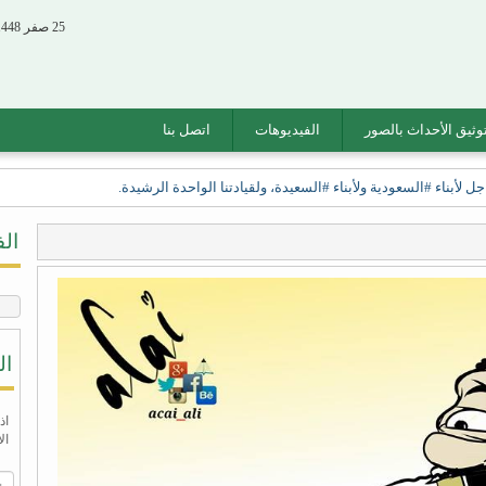
25 صفر 1448 الموافق 08 أغسطس 2026
وثيق الأحداث بالصور
الفيديوهات
اتصل بنا
أبناء #السعودية ولأبناء #السعيدة، ولقيادتنا الواحدة الرشيدة.
ال
ال
اذ
ال