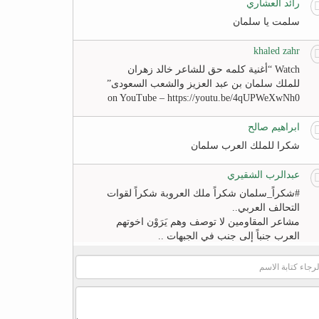
رائد العشاري
سلمت يا سلمان
khaled zahr
Watch “أغنية كلمه حق للشاعر خالد زهران
للملك سلمان بن عبد العزيز والشعب السعودى”
on YouTube – https://youtu.be/4qUPWeXwNh0
ابراهيم صالح
شكرا للملك العرب سلمان
عبدالرب الشقيري
#‏شكراً_سلمان‬ شكراً ملك العروبة شكراً لقوات
التحالف العربي..
مشاعر المقاومين لا توصف وهم يَرَوْن اخوتهم
العرب جنباً إلى جنب في الجبهات ..
لا عزاء للخونة والمنبطحين
FB
khaled zahr
Watch “أغنية كلمه حق للشاعر خالد زهران