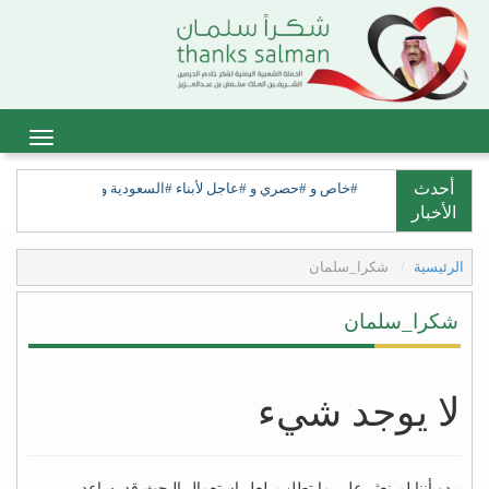
أحدث
#خاص و #حصري و #عاجل لأبناء #السعودية ولأبناء #السعيدة، ولق
الأخبار
الرئيسية
شكرا_سلمان
شكرا_سلمان
لا يوجد شيء
يبدو أننا لم نعثر على ما تطلب. لعل استعمال البحث قد يساعد.