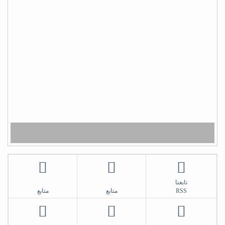
أبو أواب
) لا يَشكُرُ الله من لا يشكُرُ النَّاسَ (
(لا يشكر الله من لا يشكر الناس)
شكراً سلمان
تابعنا
RSS
متابع
متابع