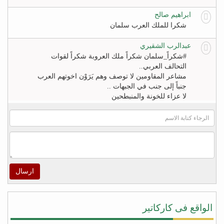
ابراهيم صالح
شكرا للملك العرب سلمان
عبدالرب الشقيري
#‏شكراً_سلمان‬ شكراً ملك العروبة شكراً لقوات
التحالف العربي..
مشاعر المقاومين لا توصف وهم يَرَوْن اخوتهم العرب
جنباً إلى جنب في الجبهات ..
لا عزاء للخونة والمنبطحين
FB
khaled zahr
Watch “أغنية كلمه حق للشاعر خالد زهران للملك
سلمان بن عبد العزيز والشعب السعودى” on YouTube
– https://youtu.be/4qUPWeXwNh0
ارسال
اكرم الراسني
لا شيئ يريح قلوب هؤلاء ‫#‏الأطفال‬ و أهاليهم في ‫#‏تعز‬
سوى سماعهم لتحليق طائرات التحالف في سماء
الواقع فى كاركاتير
المدينة ولاشيئ يعيد الابتسامة إليهم ويذهب الخوف عن
قلوبهم ويعيد الأمل في الخلاص من جحافل المليشيا