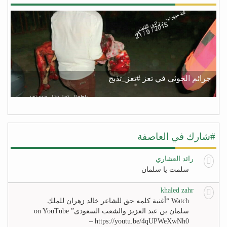
جرائم الحوثي في تعز #تعز_تذبح
#شارك في العاصفة
رائد العشاري
سلمت يا سلمان
khaled zahr
Watch “أغنية كلمه حق للشاعر خالد زهران للملك
سلمان بن عبد العزيز والشعب السعودى” on YouTube
– https://youtu.be/4qUPWeXwNh0