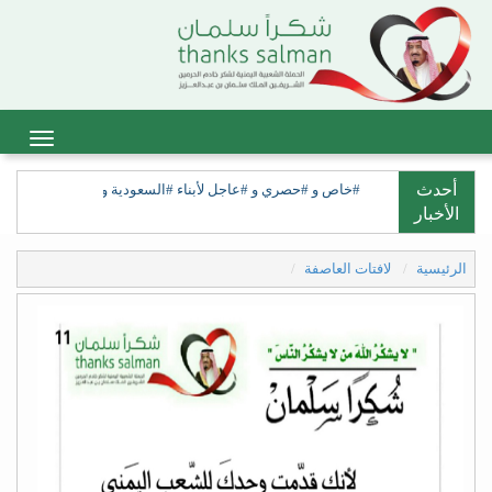
أحدث
#خاص و #حصري و #عاجل لأبناء #السعودية ولأبناء #السعيدة، ولق
الأخبار
الرئيسية
لافتات العاصفة