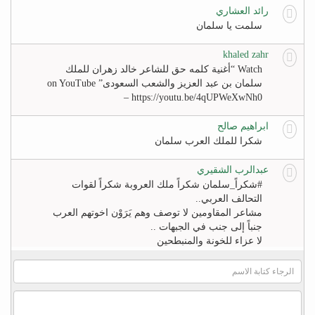
رائد العشاري
سلمت يا سلمان
khaled zahr
Watch “أغنية كلمه حق للشاعر خالد زهران للملك
سلمان بن عبد العزيز والشعب السعودى” on YouTube
– https://youtu.be/4qUPWeXwNh0
ابراهيم صالح
شكرا للملك العرب سلمان
عبدالرب الشقيري
#‏شكراً_سلمان‬ شكراً ملك العروبة شكراً لقوات
التحالف العربي..
مشاعر المقاومين لا توصف وهم يَرَوْن اخوتهم العرب
جنباً إلى جنب في الجبهات ..
لا عزاء للخونة والمنبطحين
FB
khaled zahr
Watch “أغنية كلمه حق للشاعر خالد زهران للملك
سلمان بن عبد العزيز والشعب السعودى” on YouTube