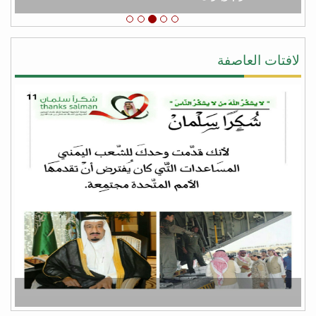
يحيى النقيب
#شكرا_سلمان لأنك لبيت نداء اليمن ونداء الشرعيه
ونداء المجورة والأخوه نصرةً لليمن وأهلها وقطعت يد
لافتات العاصفة
المجوس التي كانت تطمع أن تسيطر على كل شبر من
اليمن وبلفعل أنت تستحق #عاصفة_الشكر بكل جدراه
من facebook
أبو أواب
) لا يَشكُرُ الله من لا يشكُرُ النَّاسَ (
(لا يشكر الله من لا يشكر الناس)
شكراً سلمان