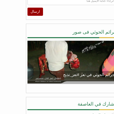
ارسال
ائم الحوثي فى صور
رائم الحوثي في تعز #تعز_تذبح
ارك في العاصفة