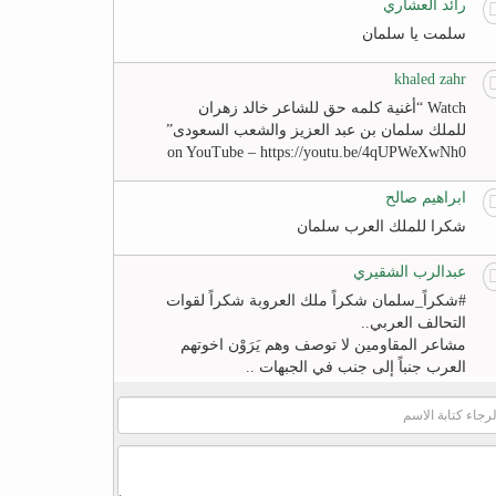
رائد العشاري
سلمت يا سلمان
khaled zahr
Watch “أغنية كلمه حق للشاعر خالد زهران
للملك سلمان بن عبد العزيز والشعب السعودى”
on YouTube – https://youtu.be/4qUPWeXwNh0
ابراهيم صالح
شكرا للملك العرب سلمان
عبدالرب الشقيري
#‏شكراً_سلمان‬ شكراً ملك العروبة شكراً لقوات
التحالف العربي..
مشاعر المقاومين لا توصف وهم يَرَوْن اخوتهم
العرب جنباً إلى جنب في الجبهات ..
لا عزاء للخونة والمنبطحين
FB
khaled zahr
Watch “أغنية كلمه حق للشاعر خالد زهران