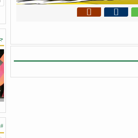
جر
ج
#ش