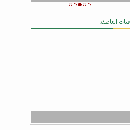
الشكر والامتنان لدعم اليمن عامه من عصابه
الحوثي وعفاش
#شكرا_سلمان
# عاصفه_الشكر
فتات العاصفة
يحيى النقيب
#شكرا_سلمان لأنك لبيت نداء اليمن ونداء
الشرعيه ونداء المجورة والأخوه نصرةً لليمن
وأهلها وقطعت يد المجوس التي كانت تطمع أن
تسيطر على كل شبر من اليمن وبلفعل أنت
تستحق #عاصفة_الشكر بكل جدراه
من facebook
أبو أواب
) لا يَشكُرُ الله من لا يشكُرُ النَّاسَ (
(لا يشكر الله من لا يشكر الناس)
شكراً سلمان