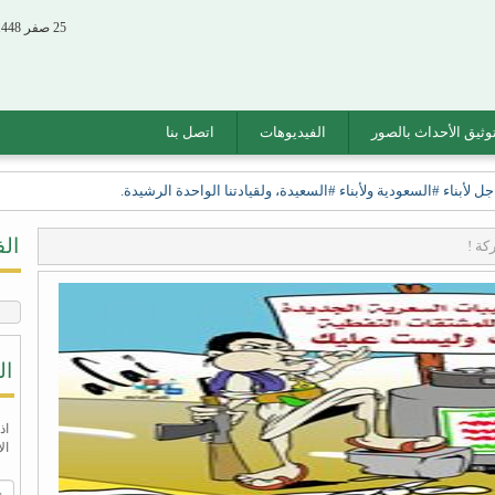
25 صفر 1448 الموافق 08 أغسطس 2026
وثيق الأحداث بالصور
الفيديوهات
اتصل بنا
أبناء #السعودية ولأبناء #السعيدة، ولقيادتنا الواحدة الرشيدة.
ال
كة !
ال
اذ
ال