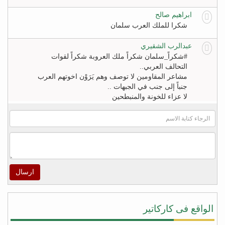
ابراهيم صالح
شكرا للملك العرب سلمان
عبدالرب الشقيري
#‏شكراً_سلمان‬ شكراً ملك العروبة شكراً لقوات
التحالف العربي..
مشاعر المقاومين لا توصف وهم يَرَوْن اخوتهم العرب
جنباً إلى جنب في الجبهات ..
لا عزاء للخونة والمنبطحين
FB
khaled zahr
Watch “أغنية كلمه حق للشاعر خالد زهران للملك
سلمان بن عبد العزيز والشعب السعودى” on YouTube
– https://youtu.be/4qUPWeXwNh0
ارسال
اكرم الراسني
لا شيئ يريح قلوب هؤلاء ‫#‏الأطفال‬ و أهاليهم في ‫#‏تعز‬
سوى سماعهم لتحليق طائرات التحالف في سماء
الواقع فى كاركاتير
المدينة ولاشيئ يعيد الابتسامة إليهم ويذهب الخوف عن
قلوبهم ويعيد الأمل في الخلاص من جحافل المليشيا