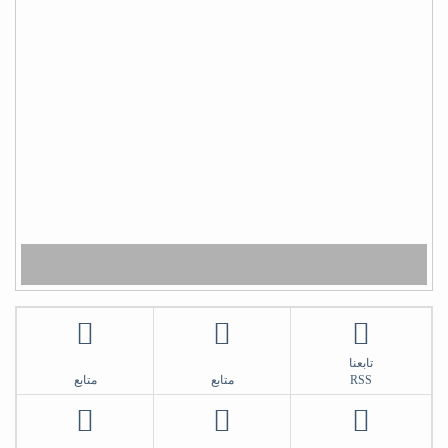
أبو أواب
) لا يَشكُرُ الله من لا يشكُرُ النَّاسَ (
(لا يشكر الله من لا يشكر الناس)
شكراً سلمان
تابعنا
RSS
متابع
متابع