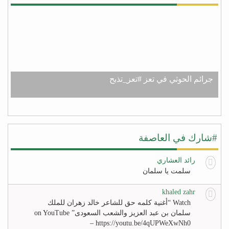
جرائم الحوثي في تعز #تعز_تذبح
#شارك في العاصفة
رائد العشاري
سلمت يا سلمان
khaled zahr
Watch “أغنية كلمه حق للشاعر خالد زهران للملك
سلمان بن عبد العزيز والشعب السعودى” on YouTube
– https://youtu.be/4qUPWeXwNh0