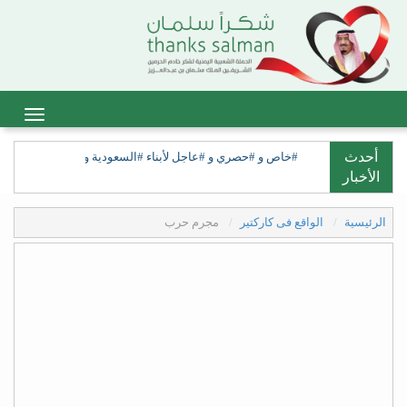
أحدث
#خاص و #حصري و #عاجل لأبناء #السعودية ولأبناء #السعيدة، ولق
الأخبار
الرئيسية
الواقع فى كاركتير
مجرم حرب