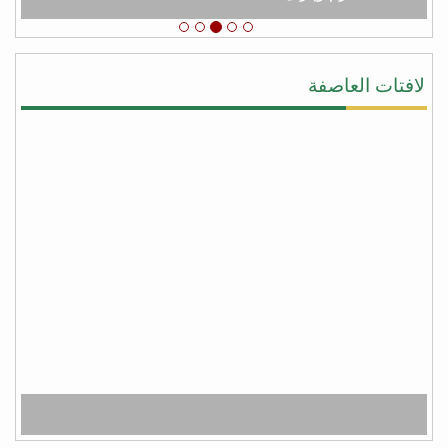
يحيى النقيب
#شكرا_سلمان لأنك لبيت نداء اليمن ونداء الشرعيه
ونداء المجورة والأخوه نصرةً لليمن وأهلها وقطعت يد
لافتات العاصفة
المجوس التي كانت تطمع أن تسيطر على كل شبر من
اليمن وبلفعل أنت تستحق #عاصفة_الشكر بكل جدراه
من facebook
أبو أواب
) لا يَشكُرُ الله من لا يشكُرُ النَّاسَ (
(لا يشكر الله من لا يشكر الناس)
شكراً سلمان