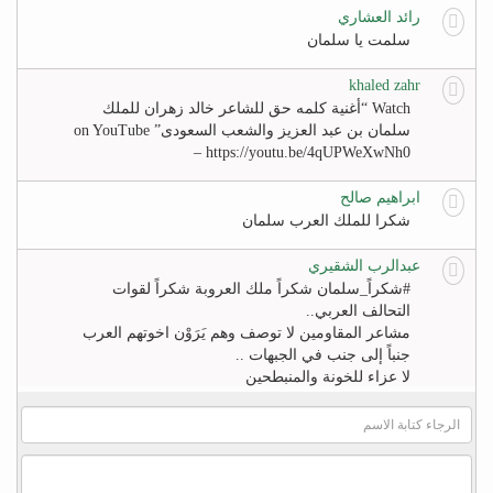
رائد العشاري
سلمت يا سلمان
khaled zahr
Watch “أغنية كلمه حق للشاعر خالد زهران للملك
سلمان بن عبد العزيز والشعب السعودى” on YouTube
– https://youtu.be/4qUPWeXwNh0
ابراهيم صالح
شكرا للملك العرب سلمان
عبدالرب الشقيري
#‏شكراً_سلمان‬ شكراً ملك العروبة شكراً لقوات
التحالف العربي..
مشاعر المقاومين لا توصف وهم يَرَوْن اخوتهم العرب
جنباً إلى جنب في الجبهات ..
لا عزاء للخونة والمنبطحين
FB
khaled zahr
Watch “أغنية كلمه حق للشاعر خالد زهران للملك
سلمان بن عبد العزيز والشعب السعودى” on YouTube