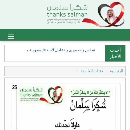
أحدث
#خاص و #حصري و #عاجل لأبناء #السعودية ولأبناء #السعيدة، ولق
الأخبار
الرئيسية
لافتات العاصفة