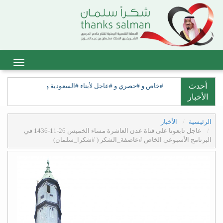
أحدث
#خاص و #حصري و #عاجل لأبناء #السعودية ولأبناء #السعيدة، ولق
الأخبار
الرئيسية
الأخبار
عاجل تابعونا على قناة عدن العاشرة مساء الخميس 26-11-1436 في
البرنامج الأسبوعي الخاص #عاصفة_الشكر ( #شكرا_سلمان)