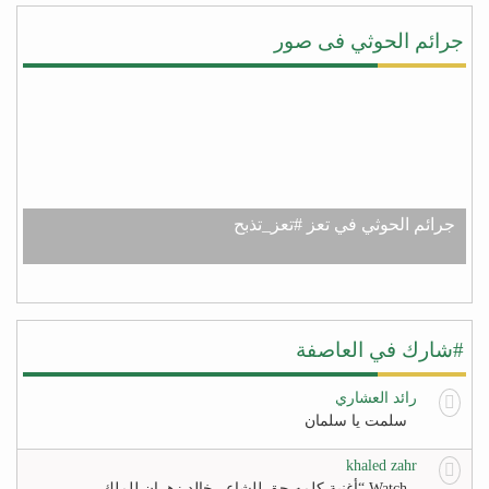
جرائم الحوثي فى صور
جرائم الحوثي في تعز #تعز_تذبح
#شارك في العاصفة
رائد العشاري
سلمت يا سلمان
khaled zahr
Watch “أغنية كلمه حق للشاعر خالد زهران للملك