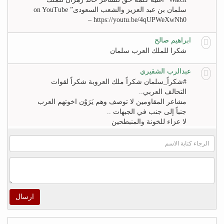
سلمان بن عبد العزيز والشعب السعودى” on YouTube
– https://youtu.be/4qUPWeXwNh0
ابراهيم صالح
شكرا للملك العرب سلمان
عبدالرب الشقيري
#‏شكراً_سلمان‬ شكراً ملك العروبة شكراً لقوات
التحالف العربي..
مشاعر المقاومين لا توصف وهم يَرَوْن اخوتهم العرب
جنباً إلى جنب في الجبهات ..
لا عزاء للخونة والمنبطحين
FB
khaled zahr
Watch “أغنية كلمه حق للشاعر خالد زهران للملك
سلمان بن عبد العزيز والشعب السعودى” on YouTube
– https://youtu.be/4qUPWeXwNh0
ارسال
اكرم الراسني
لا شيئ يريح قلوب هؤلاء ‫#‏الأطفال‬ و أهاليهم في ‫#‏تعز‬
سوى سماعهم لتحليق طائرات التحالف في سماء