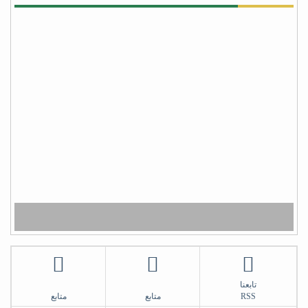
اليمن وبلفعل أنت تستحق #عاصفة_الشكر بكل جدراه
من facebook
أبو أواب
) لا يَشكُرُ الله من لا يشكُرُ النَّاسَ (
(لا يشكر الله من لا يشكر الناس)
شكراً سلمان
تابعنا
RSS
متابع
متابع