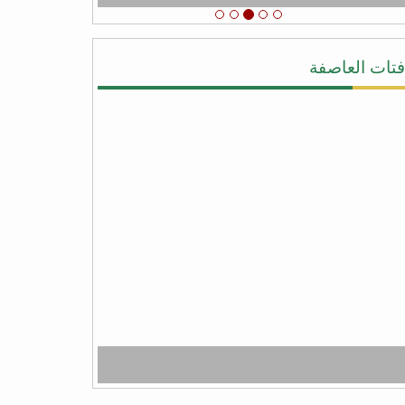
الشكر والامتنان لدعم اليمن عامه من عصابه
الحوثي وعفاش
#شكرا_سلمان
# عاصفه_الشكر
فتات العاصفة
يحيى النقيب
#شكرا_سلمان لأنك لبيت نداء اليمن ونداء
الشرعيه ونداء المجورة والأخوه نصرةً لليمن
وأهلها وقطعت يد المجوس التي كانت تطمع أن
تسيطر على كل شبر من اليمن وبلفعل أنت
تستحق #عاصفة_الشكر بكل جدراه
من facebook
أبو أواب
) لا يَشكُرُ الله من لا يشكُرُ النَّاسَ (
(لا يشكر الله من لا يشكر الناس)
شكراً سلمان