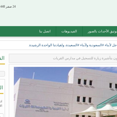
24 صفر 1448 الموافق 07 أغسطس 2026
وثيق الأحداث بالصور
الفيديوهات
اتصل بنا
أبناء #السعودية ولأبناء #السعيدة، ولقيادتنا الواحدة الرشيدة.
ال
دمون بتأشيرة زيارة للتسجيل في مدارس القريات
ال
اذ
ال