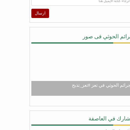
ارسال
ائم الحوثي فى صور
رائم الحوثي في تعز #تعز_تذبح
ارك في العاصفة