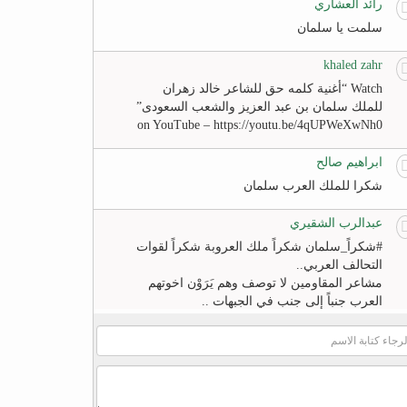
رائد العشاري
سلمت يا سلمان
khaled zahr
Watch “أغنية كلمه حق للشاعر خالد زهران
للملك سلمان بن عبد العزيز والشعب السعودى”
on YouTube – https://youtu.be/4qUPWeXwNh0
ابراهيم صالح
شكرا للملك العرب سلمان
عبدالرب الشقيري
#‏شكراً_سلمان‬ شكراً ملك العروبة شكراً لقوات
التحالف العربي..
مشاعر المقاومين لا توصف وهم يَرَوْن اخوتهم
العرب جنباً إلى جنب في الجبهات ..
لا عزاء للخونة والمنبطحين
FB
khaled zahr
Watch “أغنية كلمه حق للشاعر خالد زهران