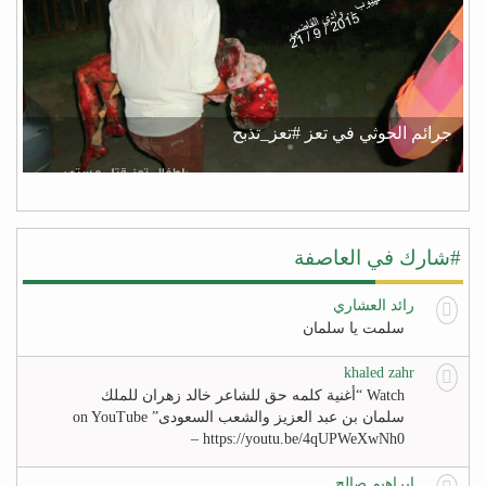
جرائم الحوثي في تعز #تعز_تذبح
#شارك في العاصفة
رائد العشاري
سلمت يا سلمان
khaled zahr
Watch “أغنية كلمه حق للشاعر خالد زهران للملك
سلمان بن عبد العزيز والشعب السعودى” on YouTube
– https://youtu.be/4qUPWeXwNh0
ابراهيم صالح