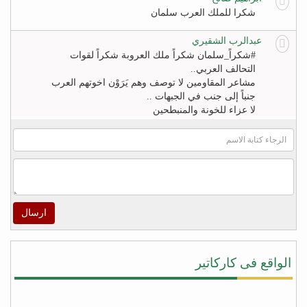
شكرا للملك العرب سلمان
عبدالرب الشقيري
#‏شكراً_سلمان‬ شكراً ملك العروبة شكراً لقوات
التحالف العربي..
مشاعر المقاومين لا توصف وهم يَرَوْن اخوتهم العرب
جنباً إلى جنب في الجبهات ..
لا عزاء للخونة والمنبطحين
FB
khaled zahr
Watch “أغنية كلمه حق للشاعر خالد زهران للملك
سلمان بن عبد العزيز والشعب السعودى” on YouTube
– https://youtu.be/4qUPWeXwNh0
ارسال
اكرم الراسني
لا شيئ يريح قلوب هؤلاء ‫#‏الأطفال‬ و أهاليهم في ‫#‏تعز‬
سوى سماعهم لتحليق طائرات التحالف في سماء
الواقع فى كاركاتير
المدينة ولاشيئ يعيد الابتسامة إليهم ويذهب الخوف عن
قلوبهم ويعيد الأمل في الخلاص من جحافل المليشيا
سوى لحظة سقوط صواريخ الطيران المتتاليه على
مواقع تمركزهم ودكها بما فيها , وحدها من تطفئ حرقة