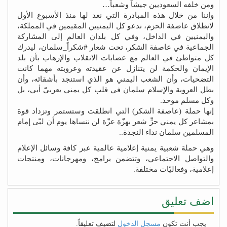
ومن خلفه السعوديين جيشاً وشعباً…
وإننا من خلال هذه المبادرة التي نعد لها منذ الأسبوع الأول
لانطلاق عاصفة الحزم، ندعو كل اليمنيين المقيمين في المملكة،
واليمنيين في الداخل، وفي كل بلدان العالم إلى المشاركة
الجماعية في عاصفة الشكر، تحت شعار ‫#‏شكراً_سلمان‬، ليدرك
كل متواطئ في العالم مع عصابات الانقلاب والإرهاب بأن بلد
الإيمان والحكمة لن يتنازل عن عقيدته وعروبته مهما كانت
التضحيات، وأن الشعب اليمني هو الذي استنجد بأشقائه، وأن
بطل العروبة والإسلام سلمان في قلب كل يمني يعربيّ أبي، بل
وكل مسلم موحد.
إنها حملة (عاصفة الشكر) التي انطلقت وستستمر وتزداد قوة
بمشاعر كل يمني حرٍّ شعر بهزّة عزّة لن ننساها يوم أن لبّى إمام
المسلمين سلمان نداء النجدة..
وهي حملة شعبية يمنية إعلامية عالمية عبر كافة وسائل الإعلام
والتواصل الاجتماعي، وتتضمن برامج، ومهرجانات، ومنتجات
إعلامية، وفعاليّات مختلفة.
اضف تعليق
يجب أنت تكون
مسجل الدخول
لتضيف تعليقاً.