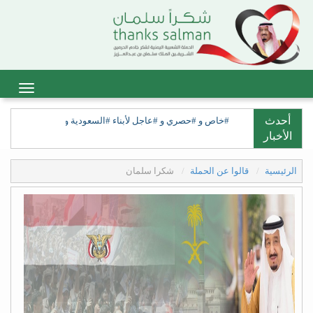
أحدث
#خاص و #حصري و #عاجل لأبناء #السعودية ولأبناء #السعيدة، ولق
الأخبار
الرئيسية
قالوا عن الحملة
شكرا سلمان