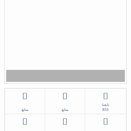
أبو أواب
) لا يَشكُرُ الله من لا يشكُرُ النَّاسَ (
(لا يشكر الله من لا يشكر الناس)
شكراً سلمان
تابعنا
RSS
متابع
متابع