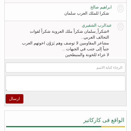
ابراهيم صالح
شكرا للملك العرب سلمان
عبدالرب الشقيري
#‏شكراً_سلمان‬ شكراً ملك العروبة شكراً لقوات
التحالف العربي..
مشاعر المقاومين لا توصف وهم يَرَوْن اخوتهم العرب
جنباً إلى جنب في الجبهات ..
لا عزاء للخونة والمنبطحين
FB
khaled zahr
Watch “أغنية كلمه حق للشاعر خالد زهران للملك
سلمان بن عبد العزيز والشعب السعودى” on YouTube
– https://youtu.be/4qUPWeXwNh0
ارسال
اكرم الراسني
لا شيئ يريح قلوب هؤلاء ‫#‏الأطفال‬ و أهاليهم في ‫#‏تعز‬
سوى سماعهم لتحليق طائرات التحالف في سماء
الواقع فى كاركاتير
المدينة ولاشيئ يعيد الابتسامة إليهم ويذهب الخوف عن
قلوبهم ويعيد الأمل في الخلاص من جحافل المليشيا