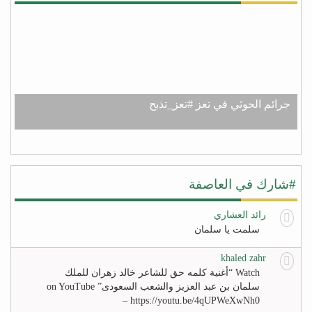
جرائم الحوثي في تعز #تعز_تذبح
#شارك في العاصفة
رائد العشاري
سلمت يا سلمان
khaled zahr
Watch “أغنية كلمه حق للشاعر خالد زهران للملك
سلمان بن عبد العزيز والشعب السعودى” on YouTube
– https://youtu.be/4qUPWeXwNh0