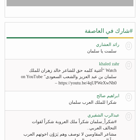
#شارك في العاصفة
رائد العشاري
سلمت يا سلمان
khaled zahr
Watch “أغنية كلمه حق للشاعر خالد زهران للملك
سلمان بن عبد العزيز والشعب السعودى” on YouTube
– https://youtu.be/4qUPWeXwNh0
ابراهيم صالح
شكرا للملك العرب سلمان
عبدالرب الشقيري
#‏شكراً_سلمان‬ شكراً ملك العروبة شكراً لقوات
التحالف العربي..
مشاعر المقاومين لا توصف وهم يَرَوْن اخوتهم العرب