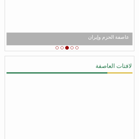
عبدالله الكثيري
من شعب الجنوب العربي الحر نقدم لك جزيل الشكر
والامتنان لدعم اليمن عامه من عصابه الحوثي وعفاش
#شكرا_سلمان
# عاصفه_الشكر
عاصفة الحزم وإيران
يحيى النقيب
#شكرا_سلمان لأنك لبيت نداء اليمن ونداء الشرعيه
ونداء المجورة والأخوه نصرةً لليمن وأهلها وقطعت يد
لافتات العاصفة
المجوس التي كانت تطمع أن تسيطر على كل شبر من
اليمن وبلفعل أنت تستحق #عاصفة_الشكر بكل جدراه
من facebook
أبو أواب
) لا يَشكُرُ الله من لا يشكُرُ النَّاسَ (
(لا يشكر الله من لا يشكر الناس)
شكراً سلمان