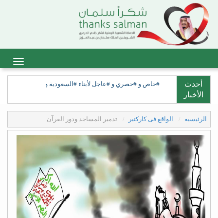
أحدث
#خاص و #حصري و #عاجل لأبناء #السعودية ولأبناء #السعيدة، ولق
الأخبار
الرئيسية
الواقع فى كاركتير
تدمير المساجد ودور القرآن