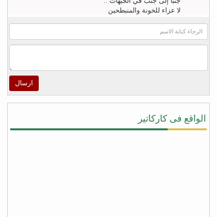
جنباً إلى جنب في الجبهات ..
لا عزاء للخونة والمنبطحين
FB
khaled zahr
Watch “أغنية كلمه حق للشاعر خالد زهران للملك
سلمان بن عبد العزيز والشعب السعودى” on YouTube
– https://youtu.be/4qUPWeXwNh0
ارسال
اكرم الراسني
لا شيئ يريح قلوب هؤلاء ‫#‏الأطفال‬ و أهاليهم في ‫#‏تعز‬
سوى سماعهم لتحليق طائرات التحالف في سماء
الواقع فى كاركاتير
المدينة ولاشيئ يعيد الابتسامة إليهم ويذهب الخوف عن
قلوبهم ويعيد الأمل في الخلاص من جحافل المليشيا
سوى لحظة سقوط صواريخ الطيران المتتاليه على
مواقع تمركزهم ودكها بما فيها , وحدها من تطفئ حرقة
قلوبنا جميعاً على المجازر البشعه التي ترتكبها مليشيا
‫#‏الحوثي‬ و ‫#‏المخلوع‬ بحق المدنيين من ابناء المدينة !
شكراً دول التحالف .. ‫#‏شكراً_سلمان‬ …ومزيداً من
الضربات الموجعة على أوكار الغزاة قتلة الأبرياء من
النساء والاطفال في مدينة تعز
fb