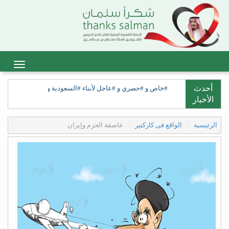
أحدث
#خاص و #حصري و #عاجل لأبناء #السعودية ولأبناء #السعيدة، ولق
الأخبار
الرئيسية
الواقع فى كاركتير
عاصفة الحزم وإيران