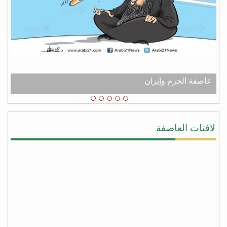
النساء والاطفال في مدينة تعز
fb
عبدالله الكثيري
من شعب الجنوب العربي الحر نقدم لك جزيل الشكر
والامتنان لدعم اليمن عامه من عصابه الحوثي وعفاش
#شكرا_سلمان
# عاصفه_الشكر
عاصفة الحزم وإيران
يحيى النقيب
#شكرا_سلمان لأنك لبيت نداء اليمن ونداء الشرعيه
ونداء المجورة والأخوه نصرةً لليمن وأهلها وقطعت يد
لافتات العاصفة
المجوس التي كانت تطمع أن تسيطر على كل شبر من
اليمن وبلفعل أنت تستحق #عاصفة_الشكر بكل جدراه
من facebook
أبو أواب
) لا يَشكُرُ الله من لا يشكُرُ النَّاسَ (
(لا يشكر الله من لا يشكر الناس)
شكراً سلمان