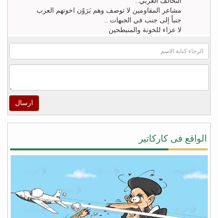
التحالف العربي..
مشاعر المقاومين لا توصف وهم يَرَوْن اخوتهم العرب
جنباً إلى جنب في الجبهات ..
لا عزاء للخونة والمنبطحين
FB
khaled zahr
Watch “أغنية كلمه حق للشاعر خالد زهران للملك
سلمان بن عبد العزيز والشعب السعودى” on YouTube
– https://youtu.be/4qUPWeXwNh0
ارسال
اكرم الراسني
لا شيئ يريح قلوب هؤلاء ‫#‏الأطفال‬ و أهاليهم في ‫#‏تعز‬
سوى سماعهم لتحليق طائرات التحالف في سماء
الواقع فى كاركاتير
المدينة ولاشيئ يعيد الابتسامة إليهم ويذهب الخوف عن
قلوبهم ويعيد الأمل في الخلاص من جحافل المليشيا
سوى لحظة سقوط صواريخ الطيران المتتاليه على
مواقع تمركزهم ودكها بما فيها , وحدها من تطفئ حرقة
قلوبنا جميعاً على المجازر البشعه التي ترتكبها مليشيا
‫#‏الحوثي‬ و ‫#‏المخلوع‬ بحق المدنيين من ابناء المدينة !
شكراً دول التحالف .. ‫#‏شكراً_سلمان‬ …ومزيداً من
الضربات الموجعة على أوكار الغزاة قتلة الأبرياء من