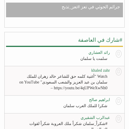
جرائم الحوثي في تعز #تعز_تذبح
#شارك في العاصفة
رائد العشاري
سلمت يا سلمان
khaled zahr
Watch “أغنية كلمه حق للشاعر خالد زهران للملك
سلمان بن عبد العزيز والشعب السعودى” on YouTube
– https://youtu.be/4qUPWeXwNh0
ابراهيم صالح
شكرا للملك العرب سلمان
عبدالرب الشقيري
#‏شكراً_سلمان‬ شكراً ملك العروبة شكراً لقوات