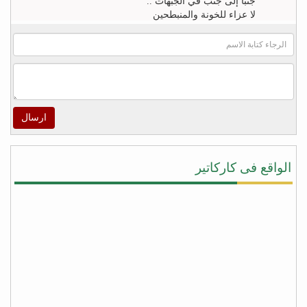
جنباً إلى جنب في الجبهات ..
لا عزاء للخونة والمنبطحين
FB
khaled zahr
Watch “أغنية كلمه حق للشاعر خالد زهران للملك
سلمان بن عبد العزيز والشعب السعودى” on YouTube
– https://youtu.be/4qUPWeXwNh0
ارسال
اكرم الراسني
لا شيئ يريح قلوب هؤلاء ‫#‏الأطفال‬ و أهاليهم في ‫#‏تعز‬
سوى سماعهم لتحليق طائرات التحالف في سماء
الواقع فى كاركاتير
المدينة ولاشيئ يعيد الابتسامة إليهم ويذهب الخوف عن
قلوبهم ويعيد الأمل في الخلاص من جحافل المليشيا
سوى لحظة سقوط صواريخ الطيران المتتاليه على
مواقع تمركزهم ودكها بما فيها , وحدها من تطفئ حرقة
قلوبنا جميعاً على المجازر البشعه التي ترتكبها مليشيا
‫#‏الحوثي‬ و ‫#‏المخلوع‬ بحق المدنيين من ابناء المدينة !
شكراً دول التحالف .. ‫#‏شكراً_سلمان‬ …ومزيداً من
الضربات الموجعة على أوكار الغزاة قتلة الأبرياء من
النساء والاطفال في مدينة تعز
fb