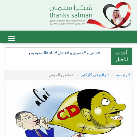
أحدث
#خاص و #حصري و #عاجل لأبناء #السعودية ولأبناء #السعيدة، ولق
الأخبار
الرئيسية
الواقع فى كاركتير
عفاش والحوثي