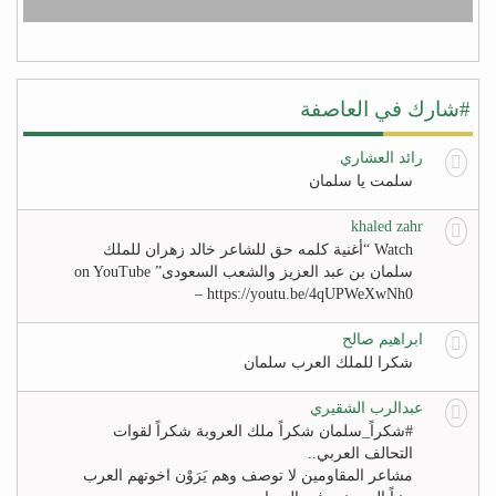
#شارك في العاصفة
رائد العشاري
سلمت يا سلمان
khaled zahr
Watch “أغنية كلمه حق للشاعر خالد زهران للملك
سلمان بن عبد العزيز والشعب السعودى” on YouTube
– https://youtu.be/4qUPWeXwNh0
ابراهيم صالح
شكرا للملك العرب سلمان
عبدالرب الشقيري
#‏شكراً_سلمان‬ شكراً ملك العروبة شكراً لقوات
التحالف العربي..
مشاعر المقاومين لا توصف وهم يَرَوْن اخوتهم العرب