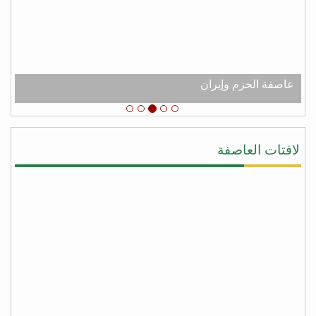
عبدالله الكثيري
من شعب الجنوب العربي الحر نقدم لك جزيل الشكر
والامتنان لدعم اليمن عامه من عصابه الحوثي وعفاش
#شكرا_سلمان
# عاصفه_الشكر
عاصفة الحزم وإيران
يحيى النقيب
#شكرا_سلمان لأنك لبيت نداء اليمن ونداء الشرعيه
ونداء المجورة والأخوه نصرةً لليمن وأهلها وقطعت يد
لافتات العاصفة
المجوس التي كانت تطمع أن تسيطر على كل شبر من
اليمن وبلفعل أنت تستحق #عاصفة_الشكر بكل جدراه
من facebook
أبو أواب
) لا يَشكُرُ الله من لا يشكُرُ النَّاسَ (
(لا يشكر الله من لا يشكر الناس)
شكراً سلمان