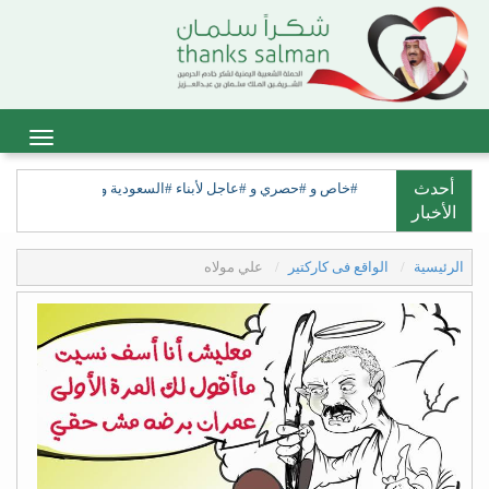
أحدث
#خاص و #حصري و #عاجل لأبناء #السعودية ولأبناء #السعيدة، ولق
الأخبار
الرئيسية
الواقع فى كاركتير
علي مولاه