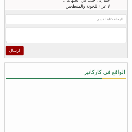
جنباً إلى جنب في الجبهات ..
لا عزاء للخونة والمنبطحين
FB
khaled zahr
Watch “أغنية كلمه حق للشاعر خالد زهران للملك
سلمان بن عبد العزيز والشعب السعودى” on YouTube
– https://youtu.be/4qUPWeXwNh0
ارسال
اكرم الراسني
لا شيئ يريح قلوب هؤلاء ‫#‏الأطفال‬ و أهاليهم في ‫#‏تعز‬
سوى سماعهم لتحليق طائرات التحالف في سماء
الواقع فى كاركاتير
المدينة ولاشيئ يعيد الابتسامة إليهم ويذهب الخوف عن
قلوبهم ويعيد الأمل في الخلاص من جحافل المليشيا
سوى لحظة سقوط صواريخ الطيران المتتاليه على
مواقع تمركزهم ودكها بما فيها , وحدها من تطفئ حرقة
قلوبنا جميعاً على المجازر البشعه التي ترتكبها مليشيا
‫#‏الحوثي‬ و ‫#‏المخلوع‬ بحق المدنيين من ابناء المدينة !
شكراً دول التحالف .. ‫#‏شكراً_سلمان‬ …ومزيداً من
الضربات الموجعة على أوكار الغزاة قتلة الأبرياء من
النساء والاطفال في مدينة تعز
fb