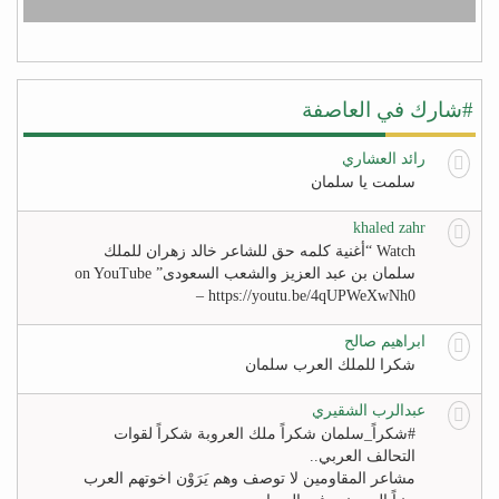
#شارك في العاصفة
رائد العشاري
سلمت يا سلمان
khaled zahr
Watch “أغنية كلمه حق للشاعر خالد زهران للملك
سلمان بن عبد العزيز والشعب السعودى” on YouTube
– https://youtu.be/4qUPWeXwNh0
ابراهيم صالح
شكرا للملك العرب سلمان
عبدالرب الشقيري
#‏شكراً_سلمان‬ شكراً ملك العروبة شكراً لقوات
التحالف العربي..
مشاعر المقاومين لا توصف وهم يَرَوْن اخوتهم العرب