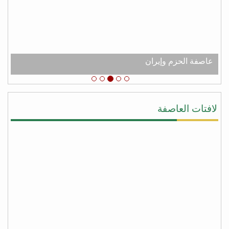
عبدالله الكثيري
من شعب الجنوب العربي الحر نقدم لك جزيل الشكر
والامتنان لدعم اليمن عامه من عصابه الحوثي وعفاش
#شكرا_سلمان
# عاصفه_الشكر
عاصفة الحزم وإيران
يحيى النقيب
#شكرا_سلمان لأنك لبيت نداء اليمن ونداء الشرعيه
ونداء المجورة والأخوه نصرةً لليمن وأهلها وقطعت يد
لافتات العاصفة
المجوس التي كانت تطمع أن تسيطر على كل شبر من
اليمن وبلفعل أنت تستحق #عاصفة_الشكر بكل جدراه
من facebook
أبو أواب
) لا يَشكُرُ الله من لا يشكُرُ النَّاسَ (
(لا يشكر الله من لا يشكر الناس)
شكراً سلمان