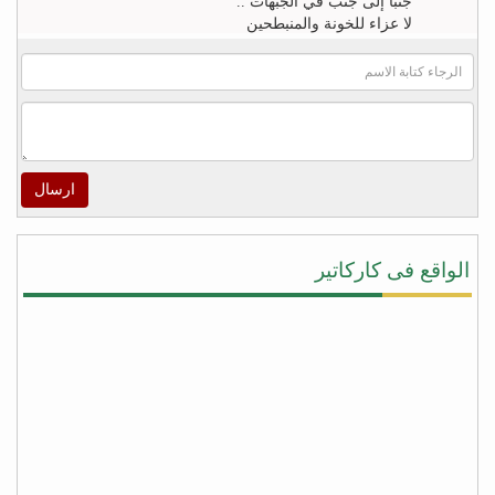
جنباً إلى جنب في الجبهات ..
لا عزاء للخونة والمنبطحين
FB
khaled zahr
Watch “أغنية كلمه حق للشاعر خالد زهران للملك
سلمان بن عبد العزيز والشعب السعودى” on YouTube
– https://youtu.be/4qUPWeXwNh0
ارسال
اكرم الراسني
لا شيئ يريح قلوب هؤلاء ‫#‏الأطفال‬ و أهاليهم في ‫#‏تعز‬
سوى سماعهم لتحليق طائرات التحالف في سماء
الواقع فى كاركاتير
المدينة ولاشيئ يعيد الابتسامة إليهم ويذهب الخوف عن
قلوبهم ويعيد الأمل في الخلاص من جحافل المليشيا
سوى لحظة سقوط صواريخ الطيران المتتاليه على
مواقع تمركزهم ودكها بما فيها , وحدها من تطفئ حرقة
قلوبنا جميعاً على المجازر البشعه التي ترتكبها مليشيا
‫#‏الحوثي‬ و ‫#‏المخلوع‬ بحق المدنيين من ابناء المدينة !
شكراً دول التحالف .. ‫#‏شكراً_سلمان‬ …ومزيداً من
الضربات الموجعة على أوكار الغزاة قتلة الأبرياء من
النساء والاطفال في مدينة تعز
fb