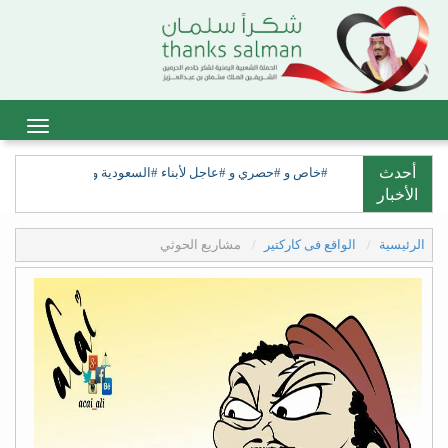
أحدث
#خاص و #حصري و #عاجل لأبناء #السعودية ولأبناء #السعيدة، ولق
الأخبار
الرئيسية
الواقع فى كاركتير
مشاريع الحوثي