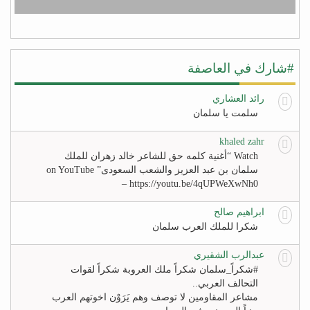
#شارك في العاصفة
رائد العشاري
سلمت يا سلمان
khaled zahr
Watch “أغنية كلمه حق للشاعر خالد زهران للملك
سلمان بن عبد العزيز والشعب السعودى” on YouTube
– https://youtu.be/4qUPWeXwNh0
ابراهيم صالح
شكرا للملك العرب سلمان
عبدالرب الشقيري
#‏شكراً_سلمان‬ شكراً ملك العروبة شكراً لقوات
التحالف العربي..
مشاعر المقاومين لا توصف وهم يَرَوْن اخوتهم العرب