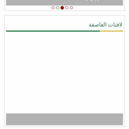
يحيى النقيب
#شكرا_سلمان لأنك لبيت نداء اليمن ونداء الشرعيه
ونداء المجورة والأخوه نصرةً لليمن وأهلها وقطعت يد
لافتات العاصفة
المجوس التي كانت تطمع أن تسيطر على كل شبر من
اليمن وبلفعل أنت تستحق #عاصفة_الشكر بكل جدراه
من facebook
أبو أواب
) لا يَشكُرُ الله من لا يشكُرُ النَّاسَ (
(لا يشكر الله من لا يشكر الناس)
شكراً سلمان