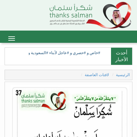
أحدث
#خاص و #حصري و #عاجل لأبناء #السعودية ولأبناء #السعيدة، ولق
الأخبار
الرئيسية
لافتات العاصفة