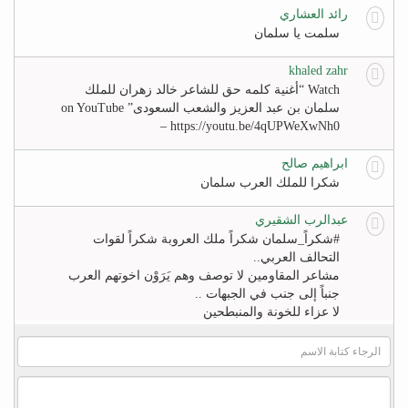
رائد العشاري
سلمت يا سلمان
khaled zahr
Watch “أغنية كلمه حق للشاعر خالد زهران للملك
سلمان بن عبد العزيز والشعب السعودى” on YouTube
– https://youtu.be/4qUPWeXwNh0
ابراهيم صالح
شكرا للملك العرب سلمان
عبدالرب الشقيري
#‏شكراً_سلمان‬ شكراً ملك العروبة شكراً لقوات
التحالف العربي..
مشاعر المقاومين لا توصف وهم يَرَوْن اخوتهم العرب
جنباً إلى جنب في الجبهات ..
لا عزاء للخونة والمنبطحين
FB
khaled zahr
Watch “أغنية كلمه حق للشاعر خالد زهران للملك
سلمان بن عبد العزيز والشعب السعودى” on YouTube