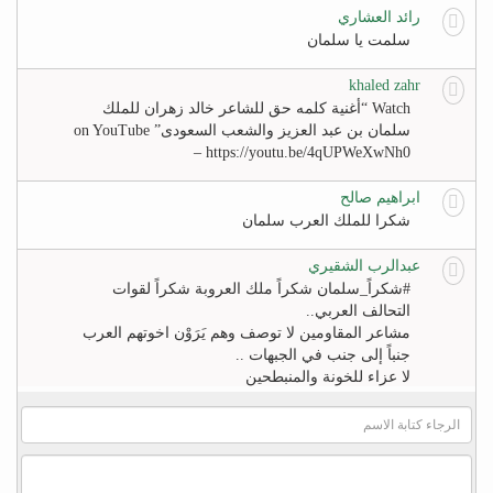
رائد العشاري
سلمت يا سلمان
khaled zahr
Watch “أغنية كلمه حق للشاعر خالد زهران للملك
سلمان بن عبد العزيز والشعب السعودى” on YouTube
– https://youtu.be/4qUPWeXwNh0
ابراهيم صالح
شكرا للملك العرب سلمان
عبدالرب الشقيري
#‏شكراً_سلمان‬ شكراً ملك العروبة شكراً لقوات
التحالف العربي..
مشاعر المقاومين لا توصف وهم يَرَوْن اخوتهم العرب
جنباً إلى جنب في الجبهات ..
لا عزاء للخونة والمنبطحين
FB
khaled zahr
Watch “أغنية كلمه حق للشاعر خالد زهران للملك
سلمان بن عبد العزيز والشعب السعودى” on YouTube