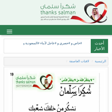
أحدث
#خاص و #حصري و #عاجل لأبناء #السعودية ولأبناء #السعيدة، ولق
الأخبار
الرئيسية
لافتات العاصفة