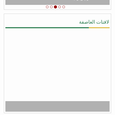
يحيى النقيب
#شكرا_سلمان لأنك لبيت نداء اليمن ونداء الشرعيه
ونداء المجورة والأخوه نصرةً لليمن وأهلها وقطعت يد
لافتات العاصفة
المجوس التي كانت تطمع أن تسيطر على كل شبر من
اليمن وبلفعل أنت تستحق #عاصفة_الشكر بكل جدراه
من facebook
أبو أواب
) لا يَشكُرُ الله من لا يشكُرُ النَّاسَ (
(لا يشكر الله من لا يشكر الناس)
شكراً سلمان