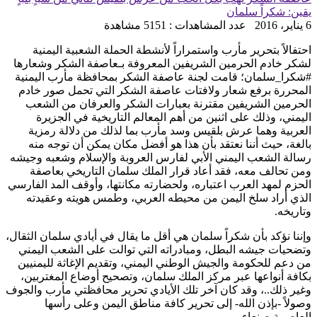
يقين: شكراً سلمان
6 يناير، 2016
عدد المشاهدات : 5151 مشاهدة
احتفالاً بتحرير مأرب واستمراراً لأنشطة الحملة الشعبية اليمنية
لشكر خادم الحرمين الشريفين المعروفة بـعاصفة الشكر وشعارها
#شكرا_سلمان؛ قامت لجنة عاصفة الشكر بمحافظة مأرب اليمنية
المحررة برفع شعار ولافتات عاصفة الشكر التي تحمل صور خادم
الحرمين الشريفين مقترنة بعبارات الشكر والعرفان من الشعب
اليمني، وذلك على اثنين من أهم المعالم التاريخية في الجزيرة
العربية وهما عرش بلقيس وسد مأرب بما لذلك من دلالة رمزية
بالغة، حيث أننا نعتقد بأن هذا هو أفضل مكان يمكن أن توجه منه
رسالة الشعب اليمني الأبي لفارس العروبة والإسلام وشعبه وجيشه
ومن تحالف معه، فقد أعاد قرار الملك سلمان التاريخي بعاصفة
الحزم لمهد العرب اعتباره، ولحضارته مكانتها، وأوقف المد الفارسي
الذي أراد سلخ اليمن من محيطه العربي، وطمس هويته وعقيدته
وتاريخه.
وإننا نؤكد بأن شكراً سلمان هي أقل ما يقال في أيادي سلمان الثقال،
وتضحيات جيشه البطل، ومبادراته التي توالت على الشعب اليمني
من دعم للحكومة والجيش الوطني اليمني، وتقديم الإغاثة لليمنيين
بكافة أنواعها عبر مركز الملك سلمان، وتصحيح أوضاع المغتربين،
وغير ذلك..، وقد كان آخر تلك الأيادي تحرير محافظتي مأرب والجوف
وصولاً -بإذن الله- إلى تحرير كافة مناطق اليمن وعلى رأسها
العاصمة صنعاء.