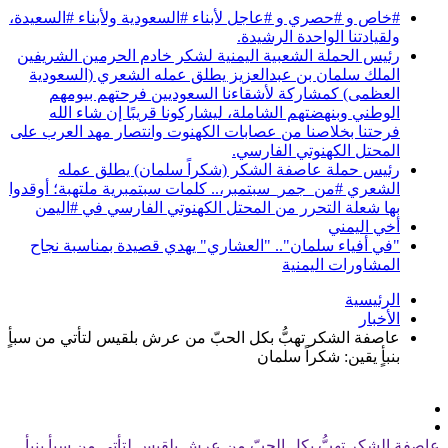
#خاص و #حصري و #عاجل لأبناء #السعودية ولأبناء #السعيدة،
ولقيادتنا الواحدة الرشيدة.
رئيس الحملة الشعبية اليمنية لشكر خادم الحرمين الشريفين
الملك سلمان بن عبدالعزيز يطلق عمله الشعري (السعودية
العظمى) كمشاركة لأشقاءنا السعوديين فرحتهم بيومهم
الوطني وبنهضتهم الشاملة، ليشاركونا قريبًا إن شاء الله
فرحتنا بخلاصنا من عصابات الكهنوت وانتصار مهد العرب على
المحتل الكهنوتي الفارسي.
رئيس حملة عاصفة الشكر (شكراً سلمان) يطلق عمله
الشعري ‏‎#من_جمر_سبتمبر،.. كلمات سبتمبرية ملتهبة؛ أوقدوا
بها شعلة التحرر من المحتل الكهنوتي الفارسي في ‎#اليمن
أخي اليمني
"في أفياء سلمان".. "العشاري" يهدي قصيدة بمناسبة نجاح
المشاورات اليمنية
الرئيسية
الأخبار
عاصفة الشكر تهبُّ بكل الحبّ من عرش بلقيس لتأتي من سبأٍ
بنبأٍ يقين: شكراً سلمان
عاصفة الشكر تهبُّ بكل الحبّ من عرش بلقيس لتأتي من سبأٍ بنبأٍ