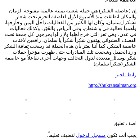
إن (عاصفة الشكر) هي حملة شعبية يمنية عالمية مفتوحة الزمان
والمكان انطلقت منذ الأسبوع الأول لعاصفة الحزم تحت شعار
#شكرا_سلمان، وكان لها الكثير من الفعاليات داخل اليمن وخارجها،
وأهمها فعالية في واشنطن، وفي الرياض والخُبَر، وكذلك فعاليات
في عدن، وفي تعز التي خرج أهلها ولا زالوا يخرجون كل جمعة تحت
القصف العشوائي يهتفون شكراً شكراً يا سلمان، رافعين لافتات
عاصفة الشكر، كما أننا نعتز بأن هذه الحملة قد رسخت ثقافة الشكر
و رد الجميل وشجعت تلك المبادرات حتى ظهرت مؤخراً حملات
شكر بوسائل متعددة لدول التحالف وجهات أخرى تفاعلاً مع عاصفة
الشكر (شكراً سلمان).
رابط الخبر
http://shukransalman.org
اضف تعليق
يجب أنت تكون
مسجل الدخول
لتضيف تعليقاً.