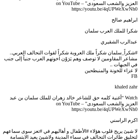
العزيز والشعب السعودى” on YouTube –
https://youtu.be/4qUPWeXwNh0
ابراهيم صالح
شكرا للملك العرب سلمان
عبدالرب الشقيري
#‏شكراً_سلمان‬ شكراً ملك العروبة شكراً لقوات التحالف العربي..
مشاعر المقاومين لا توصف وهم يَرَوْن اخوتهم العرب جنباً إلى جنب
في الجبهات ..
لا عزاء للخونة والمنبطحين
FB
khaled zahr
Watch “أغنية كلمه حق للشاعر خالد زهران للملك سلمان بن عبد
العزيز والشعب السعودى” on YouTube –
https://youtu.be/4qUPWeXwNh0
اكرم الراسني
لا شيئ يريح قلوب هؤلاء ‫#‏الأطفال‬ و أهاليهم في ‫#‏تعز‬ سوى سماعهم
لتحليق طائرات التحالف في سماء المدينة ولاشيئ يعيد الابتسامة