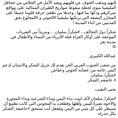
إليهم ويذهب الخوف عن قلوبهم ويعيد الأمل في الخلاص من جحافل
المليشيا سوى لحظة سقوط صواريخ الطيران المتتاليه على مواقع
تمركزهم ودكها بما فيها , وحدها من تطفئ حرقة قلوبنا جميعاً على
المجازر البشعه التي ترتكبها مليشيا ‫#‏الحوثي‬ و ‫#‏المخلوع‬ بحق
المدنيين من ابناء المدينة !
شكراً دول التحالف .. ‫#‏شكراً_سلمان‬ …ومزيداً من الضربات
الموجعة على أوكار الغزاة قتلة الأبرياء من النساء والاطفال في
مدينة تعز
fb
عبدالله الكثيري
من شعب الجنوب العربي الحر نقدم لك جزيل الشكر والامتنان لدعم
اليمن عامه من عصابه الحوثي وعفاش
#شكرا_سلمان
# عاصفه_الشكر
يحيى النقيب
#شكرا_سلمان لأنك لبيت نداء اليمن ونداء الشرعيه ونداء المجورة
والأخوه نصرةً لليمن وأهلها وقطعت يد المجوس التي كانت تطمع أن
تسيطر على كل شبر من اليمن وبلفعل أنت تستحق #عاصفة_الشكر
بكل جدراه