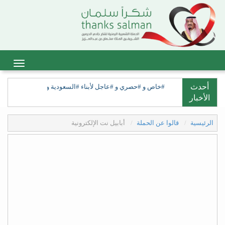
أحدث
#خاص و #حصري و #عاجل لأبناء #السعودية ولأبناء #السعيدة، ولق
الأخبار
الرئيسية
قالوا عن الحملة
أبابيل نت الإلكترونية