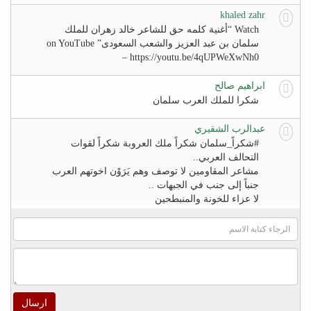
khaled zahr
Watch “أغنية كلمه حق للشاعر خالد زهران للملك
سلمان بن عبد العزيز والشعب السعودى” on YouTube
– https://youtu.be/4qUPWeXwNh0
ابراهيم صالح
شكرا للملك العرب سلمان
عبدالرب الشقيري
#‏شكراً_سلمان‬ شكراً ملك العروبة شكراً لقوات
التحالف العربي..
مشاعر المقاومين لا توصف وهم يَرَوْن اخوتهم العرب
جنباً إلى جنب في الجبهات ..
لا عزاء للخونة والمنبطحين
FB
khaled zahr
Watch “أغنية كلمه حق للشاعر خالد زهران للملك
سلمان بن عبد العزيز والشعب السعودى” on YouTube
– https://youtu.be/4qUPWeXwNh0
ارسال