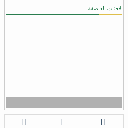
ونداء المجورة والأخوه نصرةً لليمن وأهلها وقطعت يد
لافتات العاصفة
المجوس التي كانت تطمع أن تسيطر على كل شبر من
اليمن وبلفعل أنت تستحق #عاصفة_الشكر بكل جدراه
من facebook
أبو أواب
) لا يَشكُرُ الله من لا يشكُرُ النَّاسَ (
(لا يشكر الله من لا يشكر الناس)
شكراً سلمان