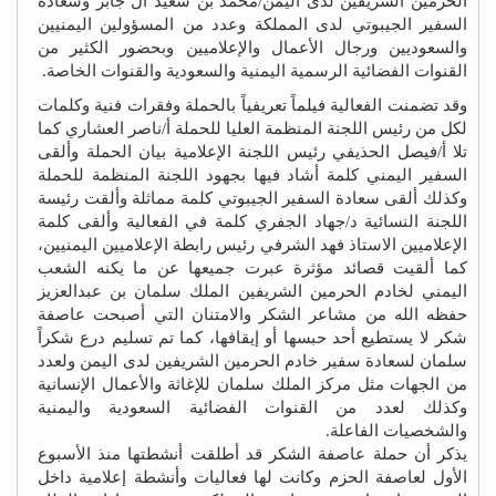
الحرمين الشريفين لدى اليمن/محمد بن سعيد آل جابر وسعادة
السفير الجيبوتي لدى المملكة وعدد من المسؤولين اليمنيين
والسعوديين ورجال الأعمال والإعلاميين وبحضور الكثير من
القنوات الفضائية الرسمية اليمنية والسعودية والقنوات الخاصة.
وقد تضمنت الفعالية فيلماً تعريفياً بالحملة وفقرات فنية وكلمات
لكل من رئيس اللجنة المنظمة العليا للحملة أ/ناصر العشاري كما
تلا أ/فيصل الحذيفي رئيس اللجنة الإعلامية بيان الحملة وألقى
السفير اليمني كلمة أشاد فيها بجهود اللجنة المنظمة للحملة
وكذلك ألقى سعادة السفير الجيبوتي كلمة مماثلة وألقت رئيسة
اللجنة النسائية د/جهاد الجفري كلمة في الفعالية وألقى كلمة
الإعلاميين الاستاذ فهد الشرفي رئيس رابطة الإعلاميين اليمنيين،
كما ألقيت قصائد مؤثرة عبرت جميعها عن ما يكنه الشعب
اليمني لخادم الحرمين الشريفين الملك سلمان بن عبدالعزيز
حفظه الله من مشاعر الشكر والامتنان التي أصبحت عاصفة
شكر لا يستطيع أحد حبسها أو إيقافها، كما تم تسليم درع شكراً
سلمان لسعادة سفير خادم الحرمين الشريفين لدى اليمن ولعدد
من الجهات مثل مركز الملك سلمان للإغاثة والأعمال الإنسانية
وكذلك لعدد من القنوات الفضائية السعودية واليمنية
والشخصيات الفاعلة.
يذكر أن حملة عاصفة الشكر قد أطلقت أنشطتها منذ الأسبوع
الأول لعاصفة الحزم وكانت لها فعاليات وأنشطة إعلامية داخل