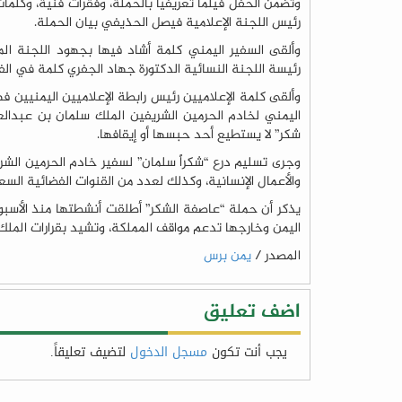
وتضمن الحفل فيلماً تعريفياً بالحملة، وفقرات فنية، وكلمات
رئيس اللجنة الإعلامية فيصل الحذيفي بيان الحملة.
وألقى السفير اليمني كلمة أشاد فيها بجهود اللجنة الم
رئيسة اللجنة النسائية الدكتورة جهاد الجفري كلمة في الفع
وألقى كلمة الإعلاميين رئيس رابطة الإعلاميين اليمنيين
اليمني لخادم الحرمين الشريفين الملك سلمان بن عبدالع
شكر” لا يستطيع أحد حبسها أو إيقافها.
وجرى تسليم درع “شكراً سلمان” لسفير خادم الحرمين الشري
والأعمال الإنسانية، وكذلك لعدد من القنوات الفضائية الس
يذكر أن حملة “عاصفة الشكر” أطلقت أنشطتها منذ الأسبوع
اليمن وخارجها تدعم مواقف المملكة، وتشيد بقرارات الملك س
المصدر /
يمن برس
اضف تعليق
يجب أنت تكون
مسجل الدخول
لتضيف تعليقاً.