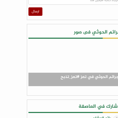
ارسال
ائم الحوثي فى صور
رائم الحوثي في تعز #تعز_تذبح
ارك في العاصفة