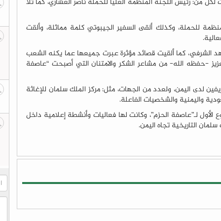
 لكل من: رئيس اللجنة المنظمة العليا للحملة ناصر العشاري، كما تلا
نظمة للحملة، وكذلك ألقى السفير الجيبوتي كلمة مماثلة، وألقت
الية.
 فهد الشرفي، كما ألقيت قصائد مؤثرة عبرت جميعها عما يكنه الشعب
زيز -حفظه الله- من مشاعر الشكر والامتنان التي أصبحت “عاصفة
فين لدى اليمن، ولعدد من الجهات، مثل: مركز الملك سلمان للإغاثة
عودية واليمنية والشخصيات الفاعلة.
 الأول لـ”عاصفة الحزم”، وكانت لها فعاليات وأنشطة إعلامية داخل
لمان التاريخية تجاه اليمن.