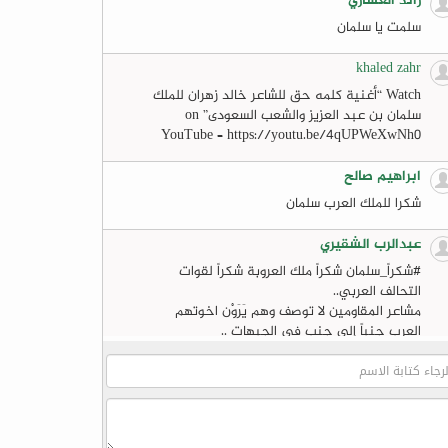
رائد العشاري
سلمت يا سلمان
khaled zahr
Watch “أغنية كلمه حق للشاعر خالد زهران للملك
سلمان بن عبد العزيز والشعب السعودى” on
YouTube – https://youtu.be/4qUPWeXwNh0
ابراهيم صالح
شكرا للملك العرب سلمان
عبدالرب الشقيري
#‏شكراً_سلمان‬ شكراً ملك العروبة شكراً لقوات
التحالف العربي..
مشاعر المقاومين لا توصف وهم يَرَوْن اخوتهم
العرب جنباً إلى جنب في الجبهات ..
لا عزاء للخونة والمنبطحين
FB
khaled zahr
Watch “أغنية كلمه حق للشاعر خالد زهران للملك