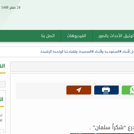
24 صفر 1448 الموافق 07 أغسطس 2026
توثيق الأحداث بالصور
الفيديوهات
اتصل بنا
بناء #السعودية ولأبناء #السعيدة، ولقيادتنا الواحدة الرشيدة.
ال
ال
اذ
ال
ع “شكراً سلمان” .